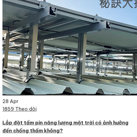
28
Apr
1859 Theo dõi
Lắp đặt tấm pin năng lượng mặt trời có ảnh hưởng
đến chống thấm không?