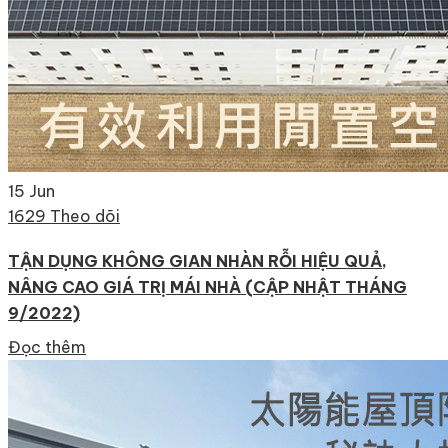
15
Jun
1629 Theo dõi
TẬN DỤNG KHÔNG GIAN NHÀN RỖI HIỆU QUẢ,
NÂNG CAO GIÁ TRỊ MÁI NHÀ (CẬP NHẬT THÁNG
9/2022)
Đọc thêm