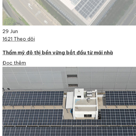
29
Jun
1621 Theo dõi
Thẩm mỹ đô thị bền vững bắt đầu từ mái nhà
Đọc thêm